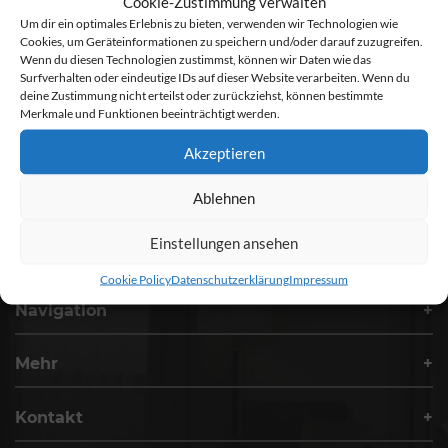
Cookie-Zustimmung verwalten
Um dir ein optimales Erlebnis zu bieten, verwenden wir Technologien wie
VERANSTALTUNG ANFRAGEN
Cookies, um Geräteinformationen zu speichern und/oder darauf zuzugreifen.
Wenn du diesen Technologien zustimmst, können wir Daten wie das
EVENT TICKETS
Surfverhalten oder eindeutige IDs auf dieser Website verarbeiten. Wenn du
deine Zustimmung nicht erteilst oder zurückziehst, können bestimmte
TISCHRESERVIERUNG
Merkmale und Funktionen beeinträchtigt werden.
Akzeptieren
GUTSCHEINE
Ablehnen
AGBs Hotelaufnahmevertrag
Einstellungen ansehen
Cookie Policy
Datenschutzerklärung
Impressum
Navigation
Mehr
Kontakt