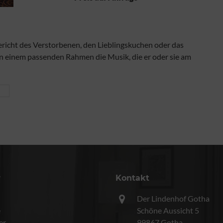
ericht des Verstorbenen, den Lieblingskuchen oder das
in einem passenden Rahmen die Musik, die er oder sie am
r
Kontakt
Der Lindenhof Gotha
e
Schöne Aussicht 5
er
99867 Gotha