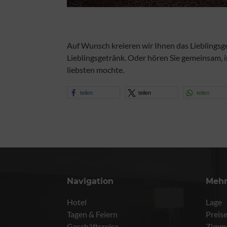
Auf Wunsch kreieren wir Ihnen das Lieblingsg
Lieblingsgetränk. Oder hören Sie gemeinsam, 
liebsten mochte.
teilen
teilen
teilen
Navigation
Meh
Hotel
Lage
Tagen & Feiern
Preis
Geschäftsreise
Zimm