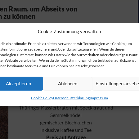
nen Raum, um Abseits von
n zu können
Cookie-Zustimmung verwalten
Unsere Vorschläge
dir ein optimales Erlebnis zu bieten, verwenden wir Technologien wie Cookies, um
äteinformationen zu speichern und/oder darauf zuzugreifen. Wenn du diesen
Kaffee und Wasser am Tisch
hnologien zustimmst, können wir Daten wie das Surfverhalten oder eindeutige IDs auf
Blechkuchen nach Wahl
ser Website verarbeiten. Wenn du deine Zustimmung nicht erteilst oder zurückziehst,
nen bestimmte Merkmale und Funktionen beeinträchtigt werden.
belegte Brötchenhälften nach Wahl
Preis auf Anfrage
Akzeptieren
Ablehnen
Einstellungen anseh
Cookie Policy
Datenschutzerklärung
Impressum
Suppe
Thüringer Kasslerbraten mit Speckkraut und
Semmelknödel
gemischter Blechkuchen
inklusive Kaffee und Tee
Preis auf Anfrage