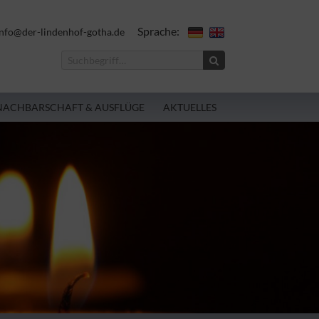
Sprache:
nfo@der-lindenhof-gotha.de
NACHBARSCHAFT & AUSFLÜGE
AKTUELLES