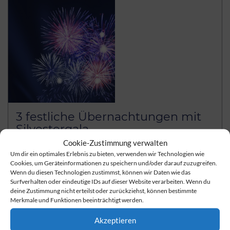
3 festliche Übernachtungen mit
Silvestergala
Cookie-Zustimmung verwalten
ab 583,50 € pro Person
Um dir ein optimales Erlebnis zu bieten, verwenden wir Technologien wie
3 Übernachtungen
Cookies, um Geräteinformationen zu speichern und/oder darauf zuzugreifen.
Wenn du diesen Technologien zustimmst, können wir Daten wie das
weiterlesen
Surfverhalten oder eindeutige IDs auf dieser Website verarbeiten. Wenn du
deine Zustimmung nicht erteilst oder zurückziehst, können bestimmte
Merkmale und Funktionen beeinträchtigt werden.
Akzeptieren