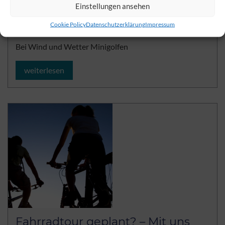
Einstellungen ansehen
Cookie Policy
Datenschutzerklärung
Impressum
Indoor Minigolfabenteuer
Bei Wind und Wetter Minigolfen
weiterlesen
Fahrradtour geplant? – Mit uns