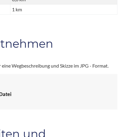
1 km
itnehmen
r eine Wegbeschreibung und Skizze im JPG - Format.
-Datei
iten und