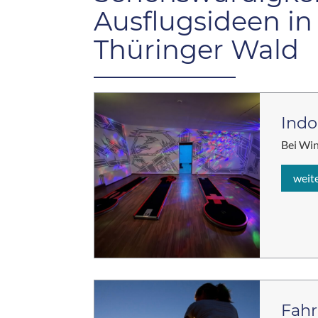
Ausflugsideen i
Thüringer Wald
Indo
Bei Win
weit
Fahr