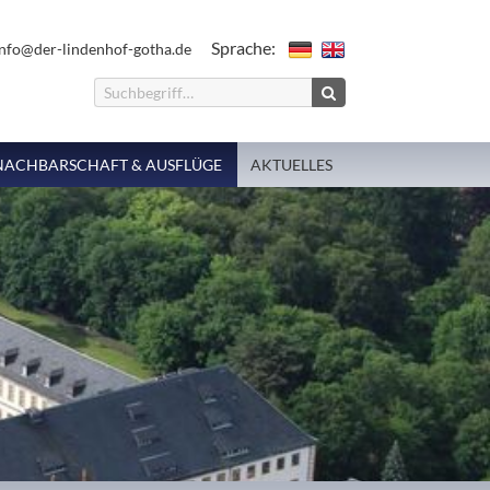
Sprache:
nfo@der-lindenhof-gotha.de
NACHBARSCHAFT & AUSFLÜGE
AKTUELLES