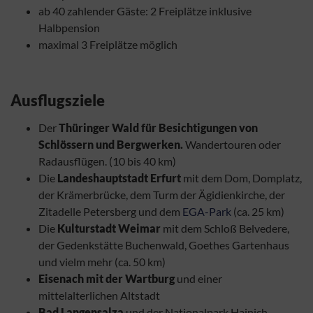
ab 40 zahlender Gäste: 2 Freiplätze inklusive
Halbpension
maximal 3 Freiplätze möglich
Ausflugsziele
Der
Thüringer Wald für Besichtigungen von
Schlössern und Bergwerken.
Wandertouren oder
Radausflügen. (10 bis 40 km)
Die
Landeshauptstadt Erfurt
mit dem Dom, Domplatz,
der Krämerbrücke, dem Turm der Ägidienkirche, der
Zitadelle Petersberg und dem
EGA-Park
(ca. 25 km)
Die
Kulturstadt Weimar
mit dem Schloß Belvedere,
der Gedenkstätte Buchenwald, Goethes Gartenhaus
und vielm mehr (ca. 50 km)
Eisenach mit der Wartburg
und einer
mittelalterlichen Altstadt
Bad Langensalza
und der Nationalpark Hainich