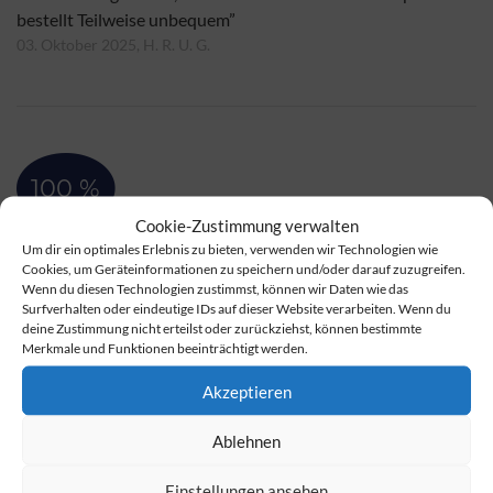
bestellt Teilweise unbequem”
03. Oktober 2025, H. R. U. G.
100 %
Cookie-Zustimmung verwalten
Um dir ein optimales Erlebnis zu bieten, verwenden wir Technologien wie
Ein tolles Hotel
Cookies, um Geräteinformationen zu speichern und/oder darauf zuzugreifen.
Wenn du diesen Technologien zustimmst, können wir Daten wie das
Surfverhalten oder eindeutige IDs auf dieser Website verarbeiten. Wenn du
deine Zustimmung nicht erteilst oder zurückziehst, können bestimmte
„Es war alles sehr gut, Empfang, Service, Frühstück u. sonstige
Merkmale und Funktionen beeinträchtigt werden.
Speisen. Sehr gut. Was unangenehm war, diese Lautstärke bei
Akzeptieren
Frühstück u. Abendessen. Die Gäste nehmen da keine
Rücksicht. Wir haben schon immer geschaut, in welchem
Ablehnen
Raum wenig Personen gesessen haben. Die Liege könnte
etwas härter sein.”
Einstellungen ansehen