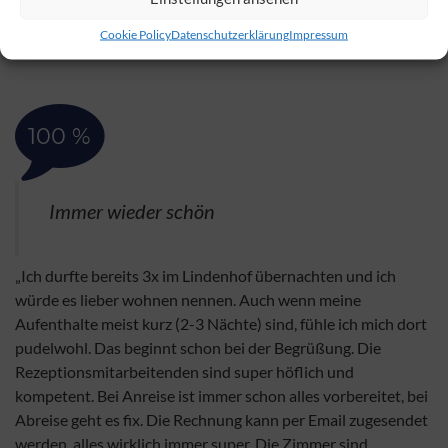
17. September 2025, Ulla S. U. F. R.
Cookie Policy
Datenschutzerklärung
Impressum
100 %
Immer wieder schön
„Ich durfte bereits 3x im Lindenhof übernachten und ich
würde es lieber wohnen nennen. Auch wenn meine
Aufenthalte meist kurz (2-3 Nächte) sind, fühle ich mich dort
pudelwohl. Das beginnt schon bei der Begrüßung. Die
Rezeptionsmitarbeitenden sind super höflich und
kompetent. Bei Anreise ist immer schon alles vorbereitet, bei
Abreise geht es fix. Die Rechnung kann per Email zugesendet
werden, alles wirklich immer super. Die Zimmer sind