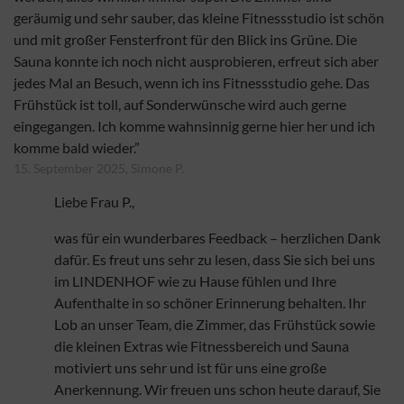
geräumig und sehr sauber, das kleine Fitnessstudio ist schön
und mit großer Fensterfront für den Blick ins Grüne. Die
Sauna konnte ich noch nicht ausprobieren, erfreut sich aber
jedes Mal an Besuch, wenn ich ins Fitnessstudio gehe. Das
Frühstück ist toll, auf Sonderwünsche wird auch gerne
eingegangen. Ich komme wahnsinnig gerne hier her und ich
komme bald wieder.”
15. September 2025, Simone P.
Liebe Frau P.,
was für ein wunderbares Feedback – herzlichen Dank
dafür. Es freut uns sehr zu lesen, dass Sie sich bei uns
im LINDENHOF wie zu Hause fühlen und Ihre
Aufenthalte in so schöner Erinnerung behalten. Ihr
Lob an unser Team, die Zimmer, das Frühstück sowie
die kleinen Extras wie Fitnessbereich und Sauna
motiviert uns sehr und ist für uns eine große
Anerkennung. Wir freuen uns schon heute darauf, Sie