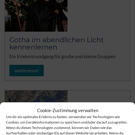
Gotha im abendlichen Licht
kennenlernen
Ein Erlebnisrundgang für große und kleine Gruppen
weiterlesen
Cookie-Zustimmung verwalten
Um dir ein optimales Erlebnis zu bieten, verwenden wir Technologien wie
Cookies, um Geräteinformationen zu speichern und/oder darauf zuzugreifen.
Wenn du diesen Technologien zustimmst, können wir Daten wie das
Surfverhalten oder eindeutige IDs auf dieser Website verarbeiten. Wenn du