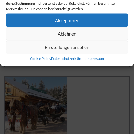
deine Zustimmung nicht erteilst oder zurückziehst, können bestimmte
Merkmale und Funktionen beeinträchtigt werden.
Akzeptieren
Flackernder Lichtschein im
knirschenden Schnee
Ablehnen
Fackelwanderung zum Start Ihrer Weihnachtsfeier
Einstellungen ansehen
weiterlesen
Cookie Policy
Datenschutzerklärung
Impressum