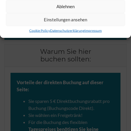
Tagespreis-Buchung notwendig
Ablehnen
Einstellungen ansehen
Hier online beste Preise buchen
Cookie Policy
Datenschutzerklärung
Impressum
Warum Sie hier
buchen sollten:
Vorteile der direkten Buchung auf dieser
Seite:
Sie sparen 5 € Direktbuchungsrabatt pro
Buchung (Buchungscode Direkt).
Sie wählen ein Freigetränk!
Für die Buchung des flexiblen
Tagespreises benötigen Sie keine