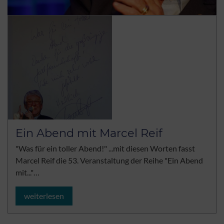
Ein Abend mit Marcel Reif
"Was für ein toller Abend!" ...mit diesen Worten fasst
Marcel Reif die 53. Veranstaltung der Reihe "Ein Abend
mit..."…
weiterlesen