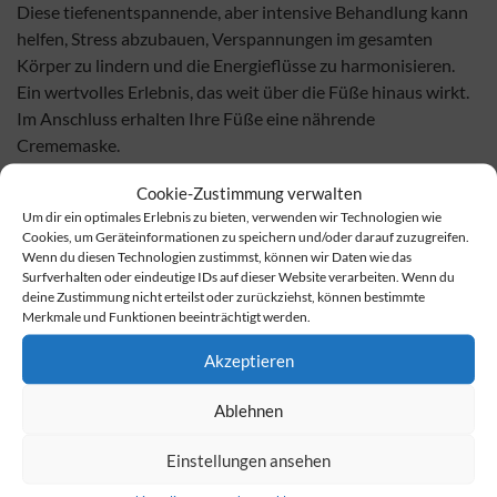
Diese tiefenentspannende, aber intensive Behandlung kann
helfen, Stress abzubauen, Verspannungen im gesamten
Körper zu lindern und die Energieflüsse zu harmonisieren.
Ein wertvolles Erlebnis, das weit über die Füße hinaus wirkt.
Im Anschluss erhalten Ihre Füße eine nährende
Crememaske.
45 min.
Cookie-Zustimmung verwalten
63,00 EUR
Um dir ein optimales Erlebnis zu bieten, verwenden wir Technologien wie
Cookies, um Geräteinformationen zu speichern und/oder darauf zuzugreifen.
Abayhanga
Wenn du diesen Technologien zustimmst, können wir Daten wie das
Surfverhalten oder eindeutige IDs auf dieser Website verarbeiten. Wenn du
deine Zustimmung nicht erteilst oder zurückziehst, können bestimmte
Harmonie und Geborgenheit von Kopf bis Fuß. Eine
Merkmale und Funktionen beeinträchtigt werden.
traditionelle Ganzkörperbehandlung
mit warmen
pflegendem Öl. Sanfte, rhythmische Streichungen umhüllen
Akzeptieren
den gesamten Körper währnd der besondere Fokus auf den
Gelenken liegt.
Ablehnen
Die Massage wirkt tiefenentspannend, regt den Energiefluss
Einstellungen ansehen
an und schenkt Ihnen ein Gefühl von vollkommener Balance.