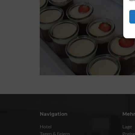
Navigation
Meh
Hotel
Lage
Tagen & Feiern
Preis