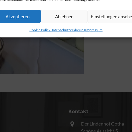
Akzeptieren
Ablehnen
Einstellungen anseh
Cookie Policy
Datenschutzerklärung
Impressum
r
Kontakt
Der Lindenhof Gotha
e
Schöne Aussicht 5