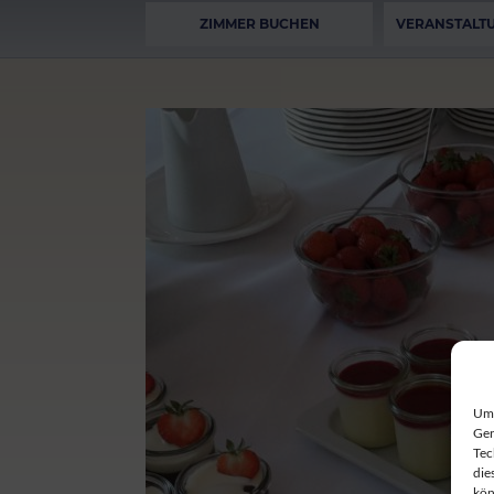
ZIMMER BUCHEN
VERANSTALT
Um 
Ger
Tec
die
kön