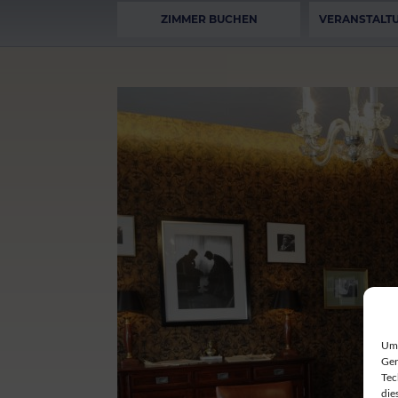
ZIMMER BUCHEN
VERANSTALT
Um 
Ger
Tec
die