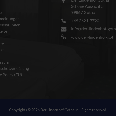
e
Schöne Aussicht 5
er
99867 Gotha
meinungen
+49 3621-7720
celeistungen
info@der-lindenhof-goth
eiten
www.der-lindenhof-goth
ere
kt
essum
schutzerklärung
e Policy (EU)
Copyrights © 2026 Der Lindenhof Gotha. All Rights reserved.