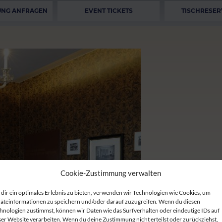
UNG ANFRAGEN
EVENT TICKETS
TISCHRESER
Cookie-Zustimmung verwalten
dir ein optimales Erlebnis zu bieten, verwenden wir Technologien wie Cookies, um
äteinformationen zu speichern und/oder darauf zuzugreifen. Wenn du diesen
hnologien zustimmst, können wir Daten wie das Surfverhalten oder eindeutige IDs auf
ser Website verarbeiten. Wenn du deine Zustimmung nicht erteilst oder zurückziehst,