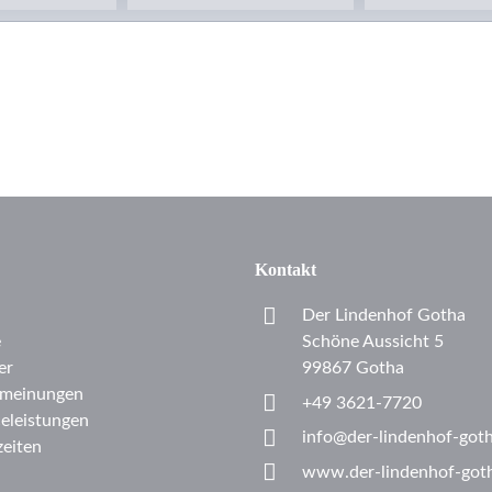
Kontakt
Der Lindenhof Gotha
e
Schöne Aussicht 5
er
99867 Gotha
meinungen
+49 3621-7720
celeistungen
info@der-lindenhof-got
eiten
www.der-lindenhof-got