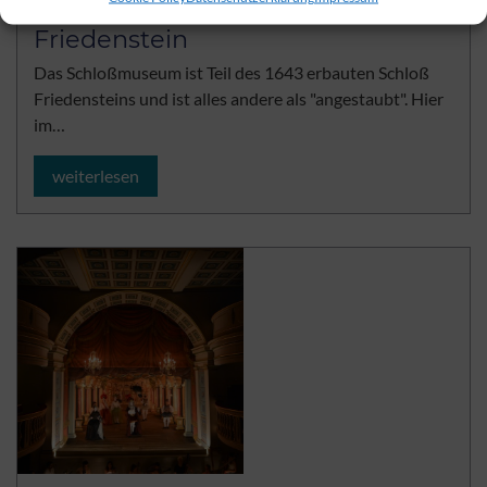
Schloßmuseum im Schloß
Friedenstein
Das Schloßmuseum ist Teil des 1643 erbauten Schloß
Friedensteins und ist alles andere als "angestaubt". Hier
im…
weiterlesen