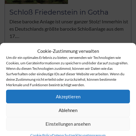
Schloß Friedenstein in Gotha
Diese barocke Anlage ist unser ganzer Stolz! Immerhin ist
es Deutschlands größte barocke Schloßanlage aus dem
17.…
weiterlesen
Cookie-Zustimmung verwalten
Um dir ein optimales Erlebnis zu bieten, verwenden wir Technologien wie
Cookies, um Geräteinformationen zu speichern und/oder darauf zuzugreifen.
Wenn du diesen Technologien zustimmst, können wir Daten wie das
Surfverhalten oder eindeutige IDs auf dieser Website verarbeiten. Wenn du
deine Zustimmung nicht erteilst oder zurückziehst, können bestimmte
Merkmale und Funktionen beeinträchtigt werden.
Akzeptieren
Ablehnen
Einstellungen ansehen
Cookie Policy
Datenschutzerklärung
Impressum