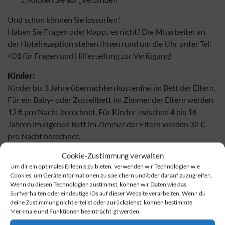
Und schon können Sie lossurfen!
Haben Sie Fragen oder klappt es nicht? Die Mitarbeiter an
der Hotelrezeption stehen Ihnen rund um die Uhr unter Tel:
401 für Fragen und Hilfestellung zur Verfügung!
Kinder:
Kinder bis 3 Jahre übernachten kostenfrei im Bett der Eltern.
Für ein Baby- oder Zustellbett im Zimmer der Eltern werden
12 € pro Nacht berechnet. Für Kinder zwischen 4 bis 16
Jahren im eigenen Bett im Zimmer der Eltern werden 32 €
pro Nacht berechnet.
Cookie-Zustimmung verwalten
Kissenauswahl:
Um dir ein optimales Erlebnis zu bieten, verwenden wir Technologien wie
Wir stellen Ihnen eine Auswahl verschiedener Kissen zur
Cookies, um Geräteinformationen zu speichern und/oder darauf zuzugreifen.
Verfügung. Bitte kontaktieren Sie die Rezeption.
Wenn du diesen Technologien zustimmst, können wir Daten wie das
Surfverhalten oder eindeutige IDs auf dieser Website verarbeiten. Wenn du
Kosmetikartikel:
deine Zustimmung nicht erteilst oder zurückziehst, können bestimmte
Hygiene- und Kosmetikartikel (z.B. Einwegrasierer,
Merkmale und Funktionen beeinträchtigt werden.
Deodorants, Handcreme, Mundpflege, Damenhygiene)