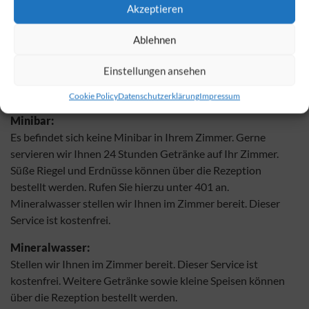
Akzeptieren
erhalten Sie 24 Stunden kostenfrei an der Rezeption.
Ablehnen
Kreditkarten:
Folgende Kreditkarten werden in unserem Haus anerkannt:
Einstellungen ansehen
American Express, Euro- / Master Card, Diners Club, Visa
Card.
Cookie Policy
Datenschutzerklärung
Impressum
Minibar:
Es befindet sich keine Minibar in Ihrem Zimmer. Gerne
servieren wir Ihnen 24 Stunden Getränke auf Ihr Zimmer.
Süße Riegel und Erdnüsse können über die Rezeption
bestellt werden. Rufen Sie hierzu unter 401 an.
Mineralwasser stellen wir Ihnen im Zimmer bereit. Dieser
Service ist kostenfrei.
Mineralwasser:
Stellen wir Ihnen im Zimmer bereit. Dieser Service ist
kostenfrei. Weitere Getränke sowie kleine Speisen können
über die Rezeption bestellt werden.