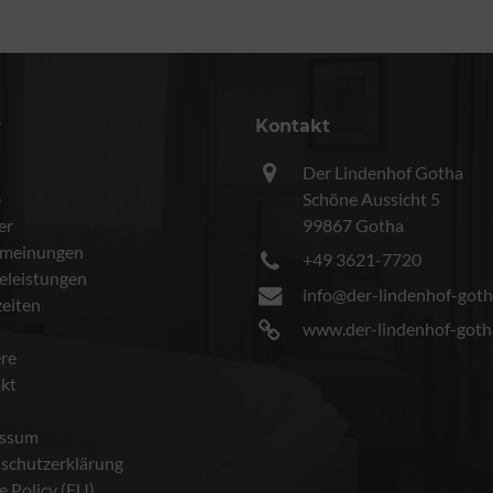
r
Kontakt
Der Lindenhof Gotha
e
Schöne Aussicht 5
er
99867 Gotha
meinungen
+49 3621-7720
celeistungen
info@der-lindenhof-goth
eiten
www.der-lindenhof-goth
ere
kt
essum
schutzerklärung
e Policy (EU)