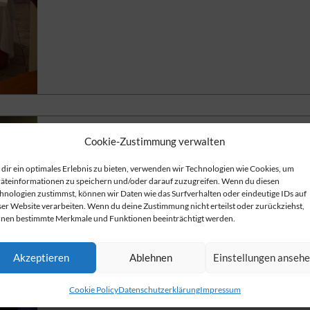
Cookie-Zustimmung verwalten
Indoor Minigolfabenteuer
Bei Wind und Wetter Minigolfen
dir ein optimales Erlebnis zu bieten, verwenden wir Technologien wie Cookies, um
äteinformationen zu speichern und/oder darauf zuzugreifen. Wenn du diesen
hnologien zustimmst, können wir Daten wie das Surfverhalten oder eindeutige IDs auf
weiterlesen
ser Website verarbeiten. Wenn du deine Zustimmung nicht erteilst oder zurückziehst,
nen bestimmte Merkmale und Funktionen beeinträchtigt werden.
Akzeptieren
Ablehnen
Einstellungen anseh
Cookie Policy
Datenschutzerklärung
Impressum