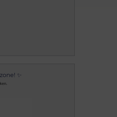
nzone! ✨
ken.