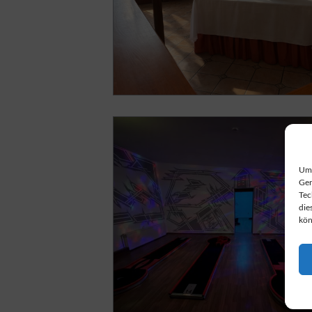
Um 
Ger
Tec
die
kön