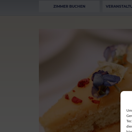
ZIMMER BUCHEN
VERANSTALT
Um 
Ger
Tec
die
kön