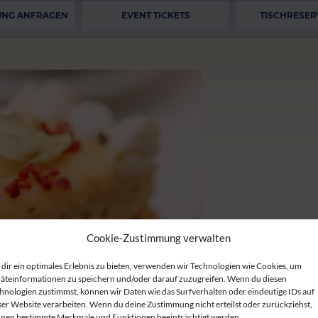
UNG ANFRAGEN
EVENT TICKETS
TISCHRESER
Cookie-Zustimmung verwalten
dir ein optimales Erlebnis zu bieten, verwenden wir Technologien wie Cookies, um
äteinformationen zu speichern und/oder darauf zuzugreifen. Wenn du diesen
hnologien zustimmst, können wir Daten wie das Surfverhalten oder eindeutige IDs auf
ser Website verarbeiten. Wenn du deine Zustimmung nicht erteilst oder zurückziehst,
nen bestimmte Merkmale und Funktionen beeinträchtigt werden.