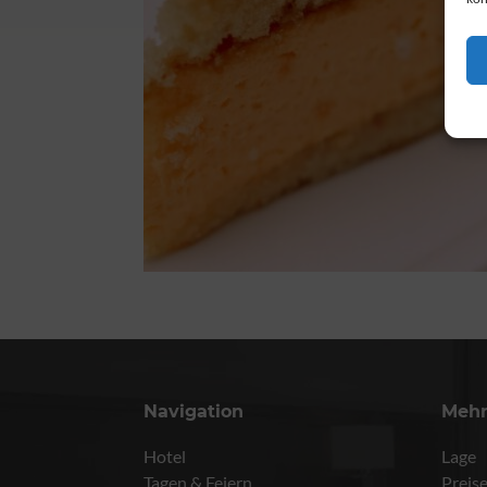
Navigation
Meh
Hotel
Lage
Tagen & Feiern
Preis