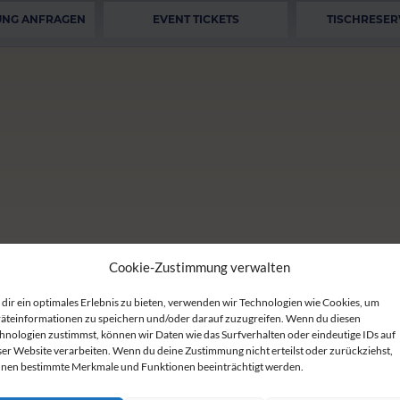
UNG ANFRAGEN
EVENT TICKETS
TISCHRESER
Cookie-Zustimmung verwalten
dir ein optimales Erlebnis zu bieten, verwenden wir Technologien wie Cookies, um
äteinformationen zu speichern und/oder darauf zuzugreifen. Wenn du diesen
hnologien zustimmst, können wir Daten wie das Surfverhalten oder eindeutige IDs auf
ser Website verarbeiten. Wenn du deine Zustimmung nicht erteilst oder zurückziehst,
nen bestimmte Merkmale und Funktionen beeinträchtigt werden.