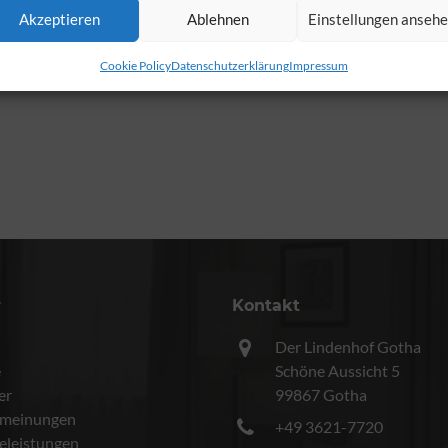
Akzeptieren
Ablehnen
Einstellungen anseh
Cookie Policy
Datenschutzerklärung
Impressum
r
Kontakt
Der Lindenhof Gotha
e
Schöne Aussicht 5
er
99867 Gotha
meinungen
+49 3621-7720
celeistungen