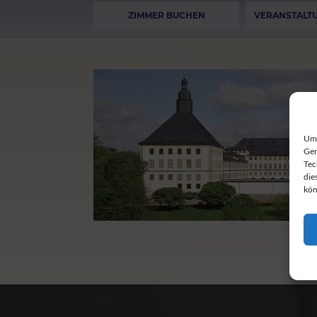
ZIMMER BUCHEN
VERANSTALT
Um 
Ger
Tec
die
kön