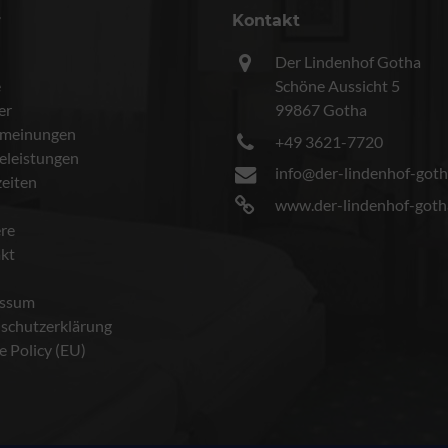
r
Kontakt
Der Lindenhof Gotha
e
Schöne Aussicht 5
er
99867 Gotha
meinungen
+49 3621-7720
celeistungen
info@der-lindenhof-goth
eiten
www.der-lindenhof-goth
ere
kt
essum
schutzerklärung
e Policy (EU)