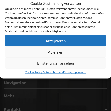
Cookie-Zustimmung verwalten
VERANSTALTUNG ANFRAGEN
Um dir ein optimales Erlebnis zu bieten, verwenden wir Technologien wie
Cookies, um Geräteinformationen zu speichern und/oder darauf zuzugreifen.
Wenn du diesen Technologien zustimmst, können wir Daten wie das
EVENT TICKETS
Surfverhalten oder eindeutige IDs auf dieser Website verarbeiten. Wenn du
deine Zustimmung nicht erteilst oder zurückziehst, können bestimmte
TISCHRESERVIERUNG
Merkmale und Funktionen beeinträchtigt werden.
GUTSCHEINE
Akzeptieren
Der Lindenhof-Unterrichtung des Reisenden bei einer
Ablehnen
Pauschalreise
Einstellungen ansehen
Cookie Policy
Datenschutzerklärung
Impressum
Navigation
Mehr
Kontakt