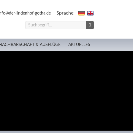
Sprache:
nfo@der-lindenhof-gotha.de
NACHBARSCHAFT & AUSFLÜGE
AKTUELLES