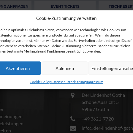
UNG ANFRAGEN
EVENT TICKETS
TISCHRESER
Cookie-Zustimmung verwalten
dir ein optimales Erlebnis zu bieten, verwenden wir Technologien wie Cookies, um
äteinformationen zu speichern und/oder darauf zuzugreifen. Wenn du diesen
hnologien zustimmst, können wir Daten wie das Surfverhalten oder eindeutige IDs auf
ser Website verarbeiten. Wenn du deine Zustimmung nicht erteilst oder zurückziehst,
nen bestimmte Merkmale und Funktionen beeinträchtigt werden.
Akzeptieren
Ablehnen
Einstellungen anseh
Cookie Policy
Datenschutzerklärung
Impressum
r
Kontakt
Der Lindenhof Gotha
e
Schöne Aussicht 5
er
99867 Gotha
meinungen
+49 3621-7720
celeistungen
info@der-lindenhof-goth
eiten