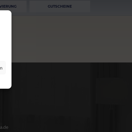
VIERUNG
GUTSCHEINE
en
a.de