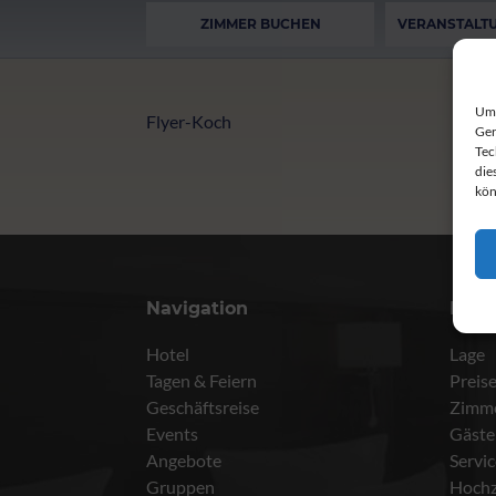
ZIMMER BUCHEN
VERANSTALT
Um 
Flyer-Koch
Ger
Tec
die
kön
Navigation
Meh
Hotel
Lage
Tagen & Feiern
Preis
Geschäftsreise
Zimm
Events
Gäste
Angebote
Servi
Gruppen
Hochz