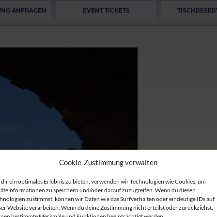
UNG ANFRAGEN
EVENT TICKETS
TISCHRESER
Cookie-Zustimmung verwalten
dir ein optimales Erlebnis zu bieten, verwenden wir Technologien wie Cookies, um
äteinformationen zu speichern und/oder darauf zuzugreifen. Wenn du diesen
hnologien zustimmst, können wir Daten wie das Surfverhalten oder eindeutige IDs auf
ser Website verarbeiten. Wenn du deine Zustimmung nicht erteilst oder zurückziehst,
nen bestimmte Merkmale und Funktionen beeinträchtigt werden.