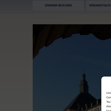
ZIMMER BUCHEN
VERANSTALT
Um 
Ger
Tec
die
kön