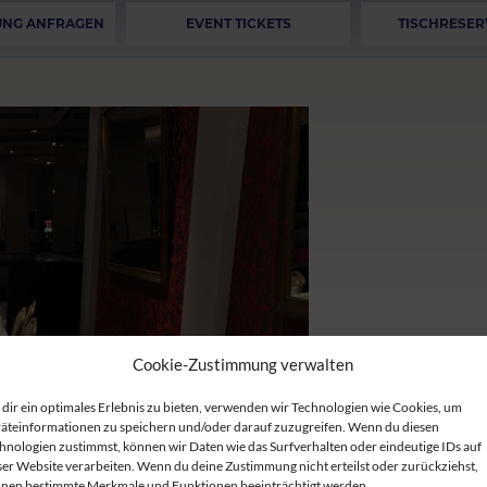
UNG ANFRAGEN
EVENT TICKETS
TISCHRESER
Cookie-Zustimmung verwalten
dir ein optimales Erlebnis zu bieten, verwenden wir Technologien wie Cookies, um
äteinformationen zu speichern und/oder darauf zuzugreifen. Wenn du diesen
hnologien zustimmst, können wir Daten wie das Surfverhalten oder eindeutige IDs auf
ser Website verarbeiten. Wenn du deine Zustimmung nicht erteilst oder zurückziehst,
nen bestimmte Merkmale und Funktionen beeinträchtigt werden.