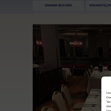
ZIMMER BUCHEN
VERANSTALT
Um 
Ger
Tec
die
kön