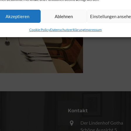
Akzeptieren
Ablehnen
Einstellungen anseh
Cookie Policy
Datenschutzerklärung
Impressum
r
Kontakt
Der Lindenhof Gotha
e
Schöne Aussicht 5