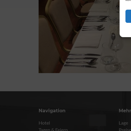
Navigation
Meh
Hotel
Lage
Tagen & Feiern
Preis