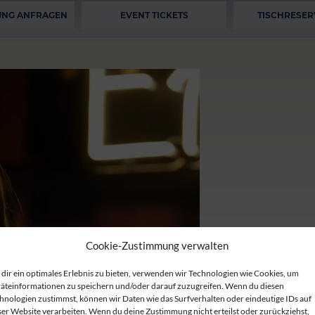
UNG ANFRAGEN
EVENT TICKETS
TISCHRESER
Cookie-Zustimmung verwalten
dir ein optimales Erlebnis zu bieten, verwenden wir Technologien wie Cookies, um
äteinformationen zu speichern und/oder darauf zuzugreifen. Wenn du diesen
hnologien zustimmst, können wir Daten wie das Surfverhalten oder eindeutige IDs auf
ser Website verarbeiten. Wenn du deine Zustimmung nicht erteilst oder zurückziehst,