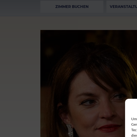
ZIMMER BUCHEN
VERANSTALT
Um 
Ger
Tec
die