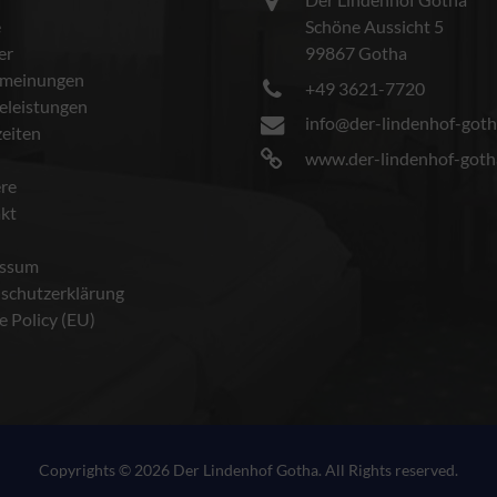
e
Schöne Aussicht 5
er
99867 Gotha
meinungen
+49 3621-7720
celeistungen
info@der-lindenhof-goth
eiten
www.der-lindenhof-goth
ere
kt
essum
schutzerklärung
e Policy (EU)
Copyrights © 2026 Der Lindenhof Gotha. All Rights reserved.