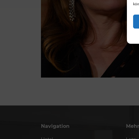
kön
Navigation
Meh
Hotel
Lage