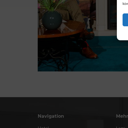
kön
Navigation
Meh
Hotel
Lage