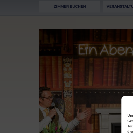
ZIMMER BUCHEN
VERANSTALT
Um 
Ger
Tec
die