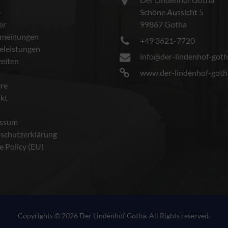
e
Schöne Aussicht 5
er
99867 Gotha
meinungen
+49 3621-7720
celeistungen
info@der-lindenhof-goth
eiten
www.der-lindenhof-goth
ere
kt
essum
schutzerklärung
e Policy (EU)
Copyrights © 2026 Der Lindenhof Gotha. All Rights reserved.