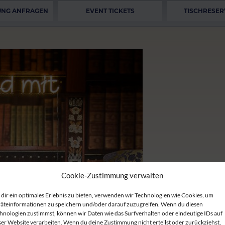
UNG ANFRAGEN
EVENT TICKETS
TISCHRESER
Cookie-Zustimmung verwalten
dir ein optimales Erlebnis zu bieten, verwenden wir Technologien wie Cookies, um
äteinformationen zu speichern und/oder darauf zuzugreifen. Wenn du diesen
hnologien zustimmst, können wir Daten wie das Surfverhalten oder eindeutige IDs auf
ser Website verarbeiten. Wenn du deine Zustimmung nicht erteilst oder zurückziehst,