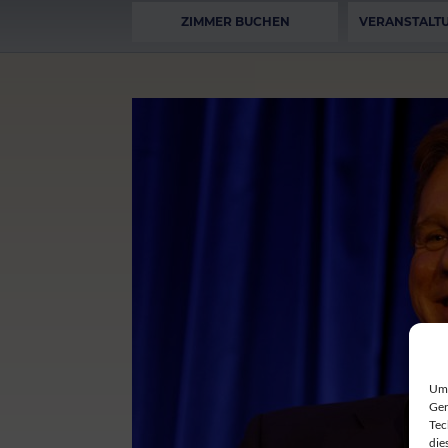
ZIMMER BUCHEN
VERANSTALT
Um 
Ger
Tec
die