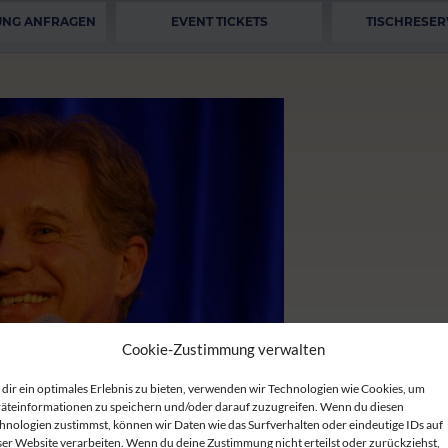
UNG ANFRAGEN
EVENT TICKETS
TISCHRESER
Cookie-Zustimmung verwalten
dir ein optimales Erlebnis zu bieten, verwenden wir Technologien wie Cookies, um
äteinformationen zu speichern und/oder darauf zuzugreifen. Wenn du diesen
hnologien zustimmst, können wir Daten wie das Surfverhalten oder eindeutige IDs auf
ser Website verarbeiten. Wenn du deine Zustimmung nicht erteilst oder zurückziehst,