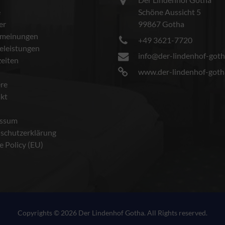
e
Schöne Aussicht 5
er
99867 Gotha
meinungen
+49 3621-7720
celeistungen
info@der-lindenhof-goth
eiten
www.der-lindenhof-goth
ere
kt
essum
schutzerklärung
e Policy (EU)
Copyrights © 2026 Der Lindenhof Gotha. All Rights reserved.