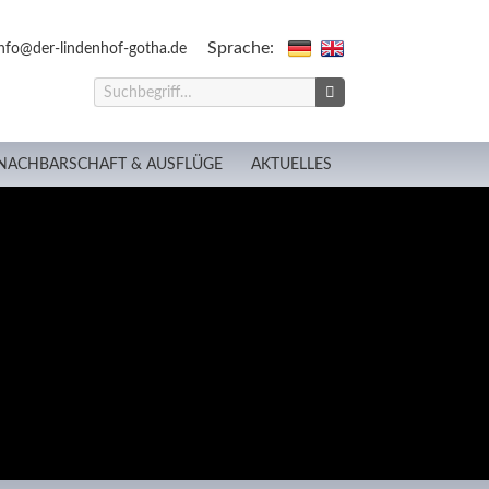
Sprache:
nfo@der-lindenhof-gotha.de
NACHBARSCHAFT & AUSFLÜGE
AKTUELLES