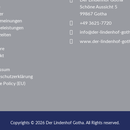
Der Lindenhof Gotha
e
Schöne Aussicht 5
er
99867 Gotha
meinungen
+49 3621-7720
celeistungen
info@der-lindenhof-got
eiten
www.der-lindenhof-got
ere
kt
ssum
schutzerklärung
e Policy (EU)
Copyrights © 2026 Der Lindenhof Gotha. All Rights reserved.