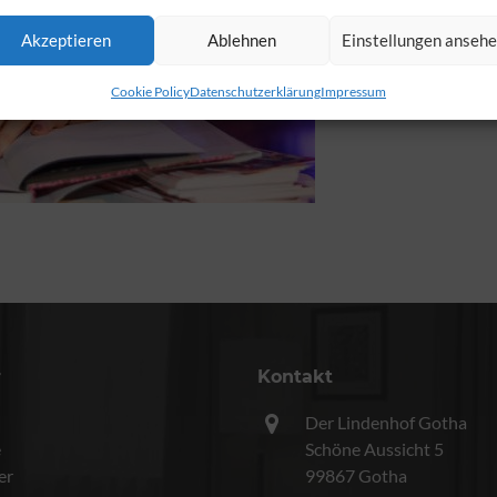
Akzeptieren
Ablehnen
Einstellungen anseh
Cookie Policy
Datenschutzerklärung
Impressum
r
Kontakt
Der Lindenhof Gotha
e
Schöne Aussicht 5
er
99867 Gotha