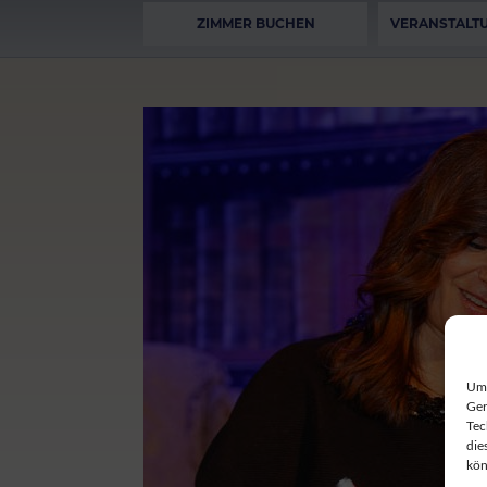
ZIMMER BUCHEN
VERANSTALT
Um 
Ger
Tec
die
kön