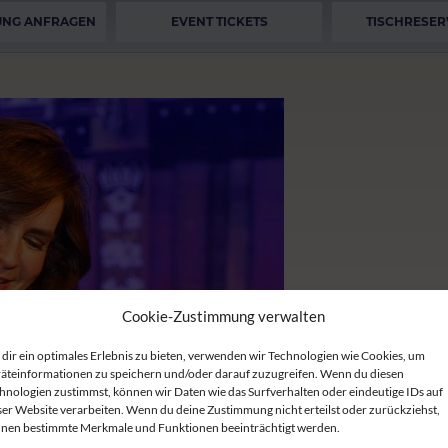
UNG ANFRAGEN
EVENT TICKETS
TISCHRESER
Cookie-Zustimmung verwalten
dir ein optimales Erlebnis zu bieten, verwenden wir Technologien wie Cookies, um
äteinformationen zu speichern und/oder darauf zuzugreifen. Wenn du diesen
hnologien zustimmst, können wir Daten wie das Surfverhalten oder eindeutige IDs auf
ser Website verarbeiten. Wenn du deine Zustimmung nicht erteilst oder zurückziehst,
nen bestimmte Merkmale und Funktionen beeinträchtigt werden.