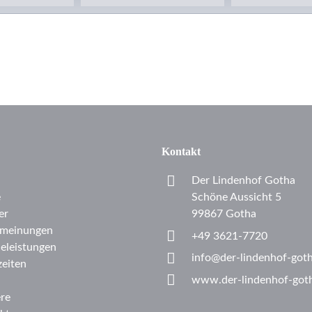
Kontakt
Der Lindenhof Gotha
e
Schöne Aussicht 5
er
99867 Gotha
meinungen
+49 3621-7720
celeistungen
info@der-lindenhof-got
eiten
www.der-lindenhof-got
ere