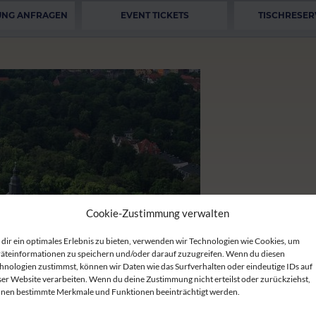
UNG ANFRAGEN
EVENT TICKETS
TISCHRESER
Cookie-Zustimmung verwalten
dir ein optimales Erlebnis zu bieten, verwenden wir Technologien wie Cookies, um
äteinformationen zu speichern und/oder darauf zuzugreifen. Wenn du diesen
hnologien zustimmst, können wir Daten wie das Surfverhalten oder eindeutige IDs auf
ser Website verarbeiten. Wenn du deine Zustimmung nicht erteilst oder zurückziehst,
nen bestimmte Merkmale und Funktionen beeinträchtigt werden.