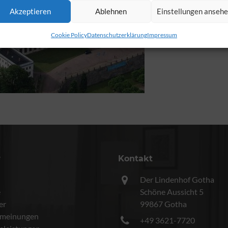
Akzeptieren
Ablehnen
Einstellungen anseh
Cookie Policy
Datenschutzerklärung
Impressum
r
Kontakt
Der Lindenhof Gotha
e
Schöne Aussicht 5
er
99867 Gotha
meinungen
+49 3621-7720