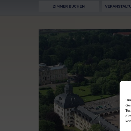
ZIMMER BUCHEN
VERANSTALT
Um 
Ger
Tec
die
kön