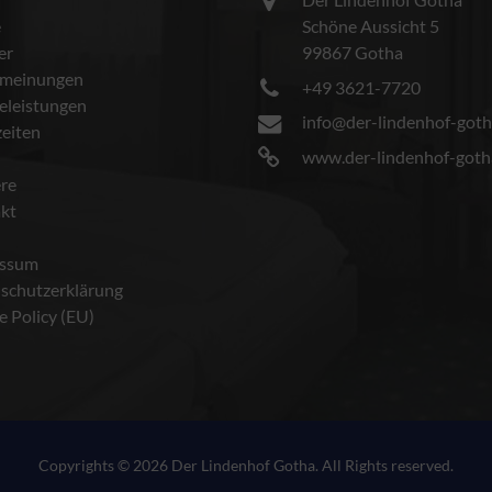
e
Schöne Aussicht 5
er
99867 Gotha
meinungen
+49 3621-7720
celeistungen
info@der-lindenhof-goth
eiten
www.der-lindenhof-goth
ere
kt
essum
schutzerklärung
e Policy (EU)
Copyrights © 2026 Der Lindenhof Gotha. All Rights reserved.