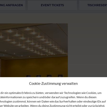
UNG ANFRAGEN
EVENT TICKETS
TISCHRESER
Cookie-Zustimmung verwalten
dir ein optimales Erlebnis zu bieten, verwenden wir Technologien wie Cookies, um
äteinformationen zu speichern und/oder darauf zuzugreifen. Wenn du diesen
hnologien zustimmst, können wir Daten wie das Surfverhalten oder eindeutige IDs auf
ser Website verarbeiten. Wenn du deine Zustimmung nicht erteilst oder zurückziehst,