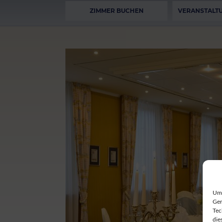
ZIMMER BUCHEN
VERANSTALT
Um 
Ger
Tec
die