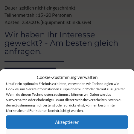
Dauer: zeitlich nicht eingeschränkt
Teilnehmerzahl: 15 -20 Personen
Kosten: 250,00 € (Equipment ist inklusive)
Wir haben Ihr Interesse
geweckt? - Am besten gleich
anfragen.
Tagungsanfrage
Cookie-Zustimmung verwalten
Um dir ein optimales Erlebnis zu bieten, verwenden wir Technologien wie
Cookies, um Geräteinformationen zu speichern und/oder darauf zuzugreifen.
Wenn du diesen Technologien zustimmst, können wir Daten wie das
teilen
teilen
teilen
Surfverhalten oder eindeutige IDs auf dieser Website verarbeiten. Wenn du
deine Zustimmung nicht erteilst oder zurückziehst, können bestimmte
Merkmale und Funktionen beeinträchtigt werden.
Akzeptieren