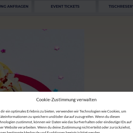
UNG ANFRAGEN
EVENT TICKETS
TISCHRESER
Cookie-Zustimmung verwalten
dir ein optimales Erlebnis zu bieten, verwenden wir Technologien wie Cookies, um
äteinformationen zu speichern und/oder darauf zuzugreifen. Wenn du diesen
hnologien zustimmst, können wir Daten wie das Surfverhalten oder eindeutige IDs auf
ser Website verarbeiten. Wenn du deine Zustimmung nicht erteilst oder zurückziehst,
nen bestimmte Merkmale und Funktionen beeinträchtigt werden.