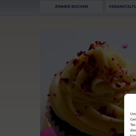
ZIMMER BUCHEN
VERANSTALT
Um 
Ger
Tec
die
kön