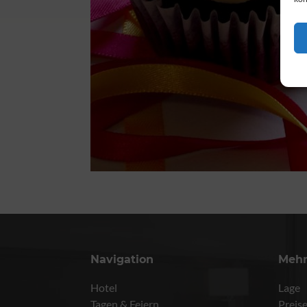
Navigation
Meh
Hotel
Lage
Tagen & Feiern
Preis