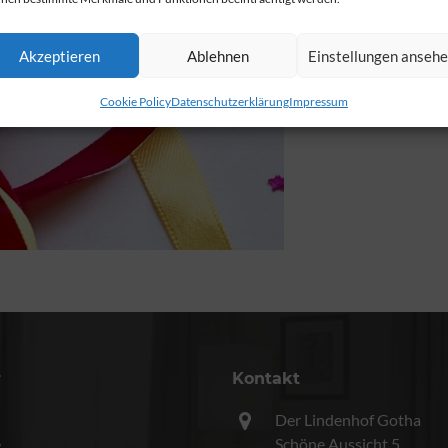
Akzeptieren
Ablehnen
Einstellungen anseh
Cookie Policy
Datenschutzerklärung
Impressum
r
Kontakt
Der Lindenhof Gotha
e
Schöne Aussicht 5