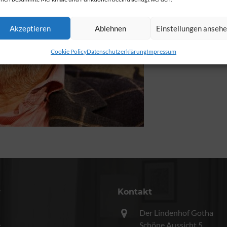
Akzeptieren
Ablehnen
Einstellungen anseh
Cookie Policy
Datenschutzerklärung
Impressum
r
Kontakt
Der Lindenhof Gotha
e
Schöne Aussicht 5