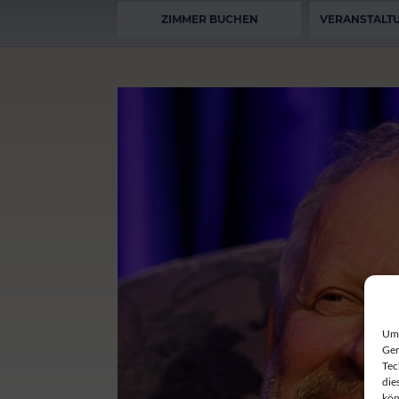
ZIMMER BUCHEN
VERANSTALT
Um 
Ger
Tec
die
kön