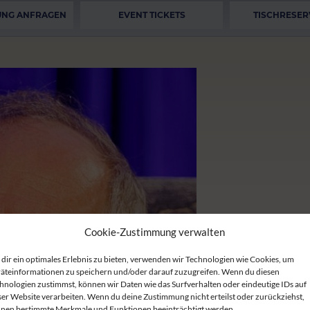
UNG ANFRAGEN
EVENT TICKETS
TISCHRESER
Cookie-Zustimmung verwalten
dir ein optimales Erlebnis zu bieten, verwenden wir Technologien wie Cookies, um
äteinformationen zu speichern und/oder darauf zuzugreifen. Wenn du diesen
hnologien zustimmst, können wir Daten wie das Surfverhalten oder eindeutige IDs auf
ser Website verarbeiten. Wenn du deine Zustimmung nicht erteilst oder zurückziehst,
nen bestimmte Merkmale und Funktionen beeinträchtigt werden.