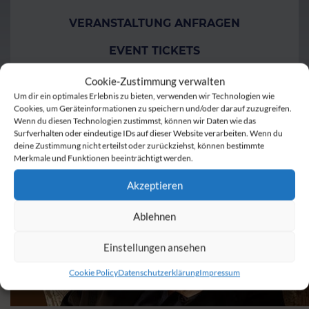
VERANSTALTUNG ANFRAGEN
EVENT TICKETS
TISCHRESERVIERUNG
Cookie-Zustimmung verwalten
Um dir ein optimales Erlebnis zu bieten, verwenden wir Technologien wie
GUTSCHEINE
Cookies, um Geräteinformationen zu speichern und/oder darauf zuzugreifen.
Wenn du diesen Technologien zustimmst, können wir Daten wie das
Surfverhalten oder eindeutige IDs auf dieser Website verarbeiten. Wenn du
deine Zustimmung nicht erteilst oder zurückziehst, können bestimmte
Merkmale und Funktionen beeinträchtigt werden.
Akzeptieren
Ablehnen
Einstellungen ansehen
Cookie Policy
Datenschutzerklärung
Impressum