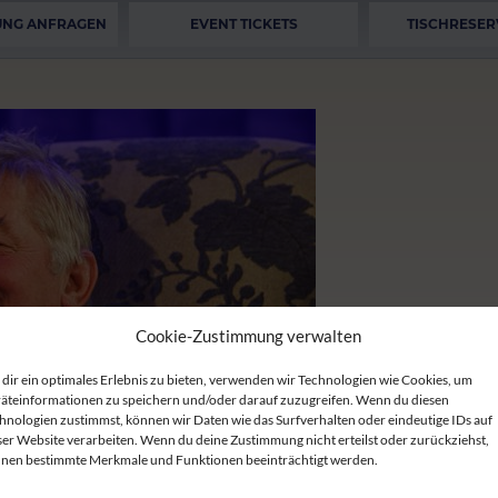
UNG ANFRAGEN
EVENT TICKETS
TISCHRESER
Cookie-Zustimmung verwalten
dir ein optimales Erlebnis zu bieten, verwenden wir Technologien wie Cookies, um
äteinformationen zu speichern und/oder darauf zuzugreifen. Wenn du diesen
hnologien zustimmst, können wir Daten wie das Surfverhalten oder eindeutige IDs auf
ser Website verarbeiten. Wenn du deine Zustimmung nicht erteilst oder zurückziehst,
nen bestimmte Merkmale und Funktionen beeinträchtigt werden.