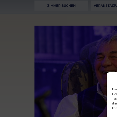
ZIMMER BUCHEN
VERANSTALT
Um 
Ger
Tec
die
kön