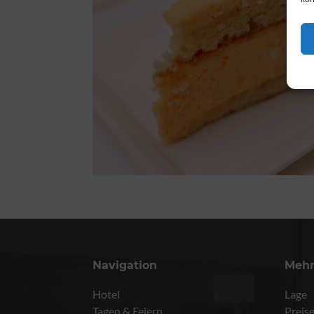
Navigation
Meh
Hotel
Lage
Tagen & Feiern
Preis