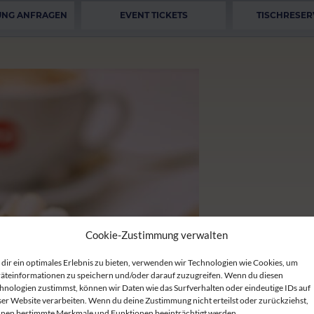
UNG ANFRAGEN
EVENT TICKETS
TISCHRESER
Cookie-Zustimmung verwalten
dir ein optimales Erlebnis zu bieten, verwenden wir Technologien wie Cookies, um
äteinformationen zu speichern und/oder darauf zuzugreifen. Wenn du diesen
hnologien zustimmst, können wir Daten wie das Surfverhalten oder eindeutige IDs auf
ser Website verarbeiten. Wenn du deine Zustimmung nicht erteilst oder zurückziehst,
nen bestimmte Merkmale und Funktionen beeinträchtigt werden.