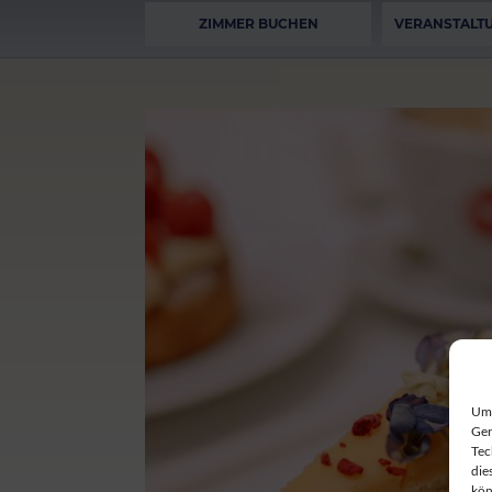
ZIMMER BUCHEN
VERANSTALT
Um 
Ger
Tec
die
kön