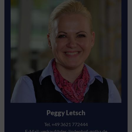
Peggy Letsch
Tel. +49 3621 772444
E-Mail:
verkauf@der-lindenhof-gotha.de