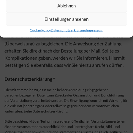
Ablehnen
Einstellungen ansehen
Bestätigung
*
Sie sind damit einverstanden, die Tickets verbindlich zu
Cookie Policy
Datenschutzerklärung
Impressum
kaufen und den genannten Preis unverzüglich per Vorkasse
(Überweisung) zu begleichen. Die Anweisung der Zahlung
erhalten Sie direkt nach der Bestellung per Mail. Sollte es
Komplikationen geben, werden wir Sie informieren. Hiermit
bestätigen Sie ebenfalls, dass wir Sie hierzu anrufen dürfen.
Datenschutzerklärung *
Hiermit stimme ich zu, dass meine bei der Anmeldung eingegebenen
personenbezogenen Daten zum Zwecke der Organisation und Durchführung
der Veranstaltung verarbeitet werden. Die Einwilligung kann ich mit Wirkung für
die Zukunft jederzeit ganz oder teilweise gegenüber dem Verantwortlichen
widerrufen. Siehe Datenschutzerklärung.
Bitte beachten: Mit der Teilnahme an dieser öffentlichen Veranstaltung erteilen
Sie dem Veranstalter das ausschließliche und übertragbare Recht, Bild- und
Videoaufnahmen sowie mündliche Statements des Gastes inhaltlich, zeitlich und