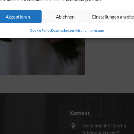
Akzeptieren
Ablehnen
Einstellungen anseh
Cookie Policy
Datenschutzerklärung
Impressum
r
Kontakt
Der Lindenhof Gotha
e
Schöne Aussicht 5