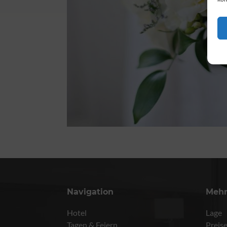
Navigation
Meh
Hotel
Lage
Tagen & Feiern
Preis