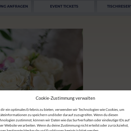
UNG ANFRAGEN
EVENT TICKETS
TISCHRESER
Cookie-Zustimmung verwalten
dir ein optimales Erlebnis zu bieten, verwenden wir Technologien wie Cookies, um
äteinformationen zu speichern und/oder darauf zuzugreifen. Wenn du diesen
hnologien zustimmst, können wir Daten wie das Surfverhalten oder eindeutige IDs auf
ser Website verarbeiten. Wenn du deine Zustimmung nicht erteilst oder zurückziehst,
nen bestimmte Merkmale und Funktionen beeinträchtigt werden.