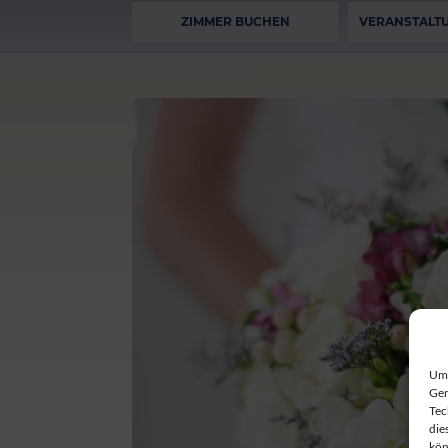
ZIMMER BUCHEN
VERANSTALT
Um 
Ger
Tec
die
kön