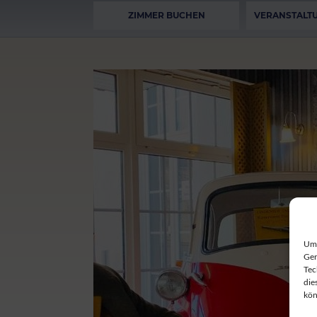
ZIMMER BUCHEN
VERANSTALT
Um 
Ger
Tec
die
kön