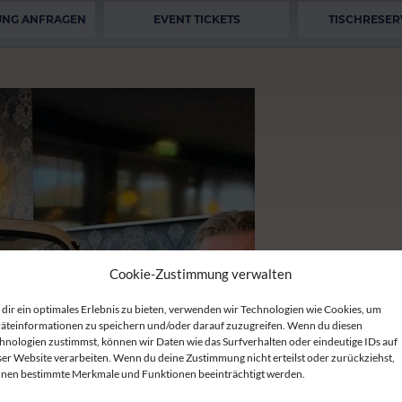
UNG ANFRAGEN
EVENT TICKETS
TISCHRESER
Cookie-Zustimmung verwalten
dir ein optimales Erlebnis zu bieten, verwenden wir Technologien wie Cookies, um
äteinformationen zu speichern und/oder darauf zuzugreifen. Wenn du diesen
hnologien zustimmst, können wir Daten wie das Surfverhalten oder eindeutige IDs auf
ser Website verarbeiten. Wenn du deine Zustimmung nicht erteilst oder zurückziehst,
nen bestimmte Merkmale und Funktionen beeinträchtigt werden.