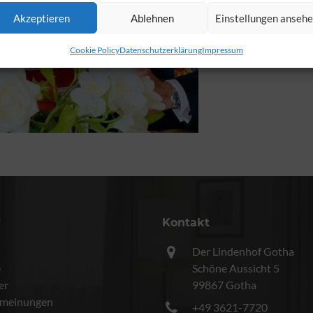
Akzeptieren
Ablehnen
Einstellungen anseh
Cookie Policy
Datenschutzerklärung
Impressum
r
Kontakt
Der Lindenhof Gotha
e
Schöne Aussicht 5
er
99867 Gotha
meinungen
+49 3621-7720