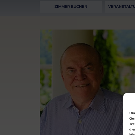
ZIMMER BUCHEN
VERANSTALT
Um 
Ger
Tec
die
kön