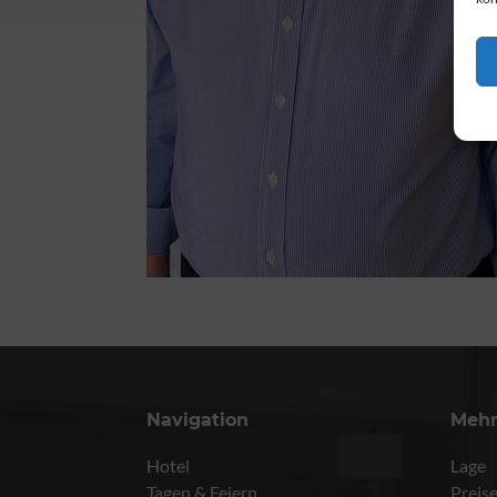
Navigation
Meh
Hotel
Lage
Tagen & Feiern
Preis