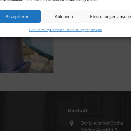
Akzeptieren
Ablehnen
Einstellungen anseh
Cookie Policy
Datenschutzerklärung
Impressum
r
Kontakt
Der Lindenhof Gotha
e
Schöne Aussicht 5