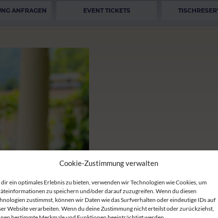
UNG ANFRAGEN
EVENT TICKETS
TISCHRESER
Cookie-Zustimmung verwalten
dir ein optimales Erlebnis zu bieten, verwenden wir Technologien wie Cookies, um
äteinformationen zu speichern und/oder darauf zuzugreifen. Wenn du diesen
hnologien zustimmst, können wir Daten wie das Surfverhalten oder eindeutige IDs auf
ser Website verarbeiten. Wenn du deine Zustimmung nicht erteilst oder zurückziehst,
nen bestimmte Merkmale und Funktionen beeinträchtigt werden.