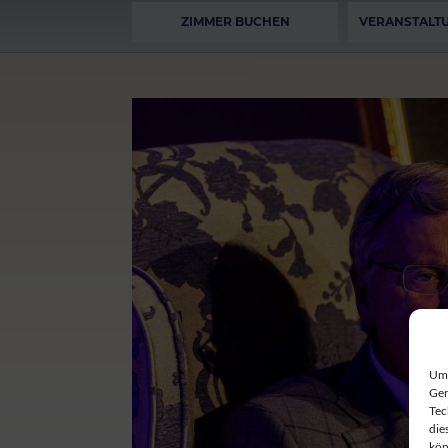
ZIMMER BUCHEN
VERANSTALT
Um 
Ger
Tec
die
kön