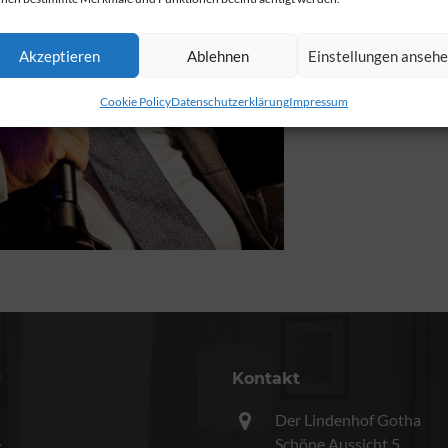
Akzeptieren
Ablehnen
Einstellungen anseh
Cookie Policy
Datenschutzerklärung
Impressum
r
Kontakt
Der Lindenhof Gotha
e
Schöne Aussicht 5