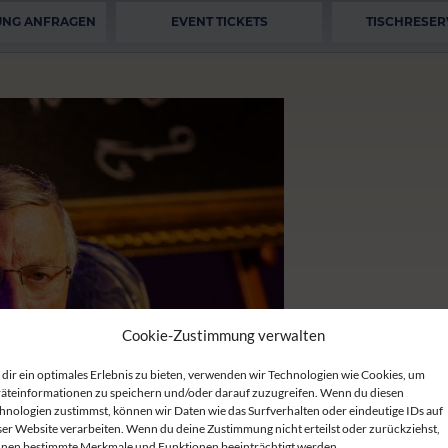
UNG ANFRAGEN
EVENT TICKETS
TISCHRESER
Cookie-Zustimmung verwalten
dir ein optimales Erlebnis zu bieten, verwenden wir Technologien wie Cookies, um
äteinformationen zu speichern und/oder darauf zuzugreifen. Wenn du diesen
hnologien zustimmst, können wir Daten wie das Surfverhalten oder eindeutige IDs auf
ser Website verarbeiten. Wenn du deine Zustimmung nicht erteilst oder zurückziehst,
nen bestimmte Merkmale und Funktionen beeinträchtigt werden.