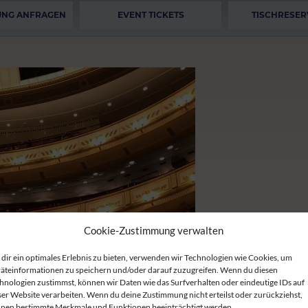
UNG ANFRAGEN
EVENT TICKETS
TISCHRESER
Cookie-Zustimmung verwalten
dir ein optimales Erlebnis zu bieten, verwenden wir Technologien wie Cookies, um
äteinformationen zu speichern und/oder darauf zuzugreifen. Wenn du diesen
hnologien zustimmst, können wir Daten wie das Surfverhalten oder eindeutige IDs auf
ser Website verarbeiten. Wenn du deine Zustimmung nicht erteilst oder zurückziehst,
nen bestimmte Merkmale und Funktionen beeinträchtigt werden.