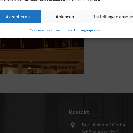
Akzeptieren
Ablehnen
Einstellungen anseh
Cookie Policy
Datenschutzerklärung
Impressum
r
Kontakt
Der Lindenhof Gotha
e
Schöne Aussicht 5