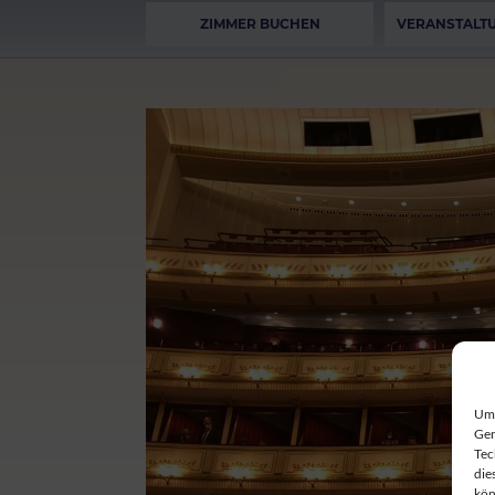
ZIMMER BUCHEN
VERANSTALT
Um 
Ger
Tec
die
kön