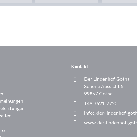
Kontakt
Der Lindenhof Gotha
e
Schöne Aussicht 5
er
99867 Gotha
meinungen
+49 3621-7720
celeistungen
info@der-lindenhof-got
eiten
www.der-lindenhof-got
ere