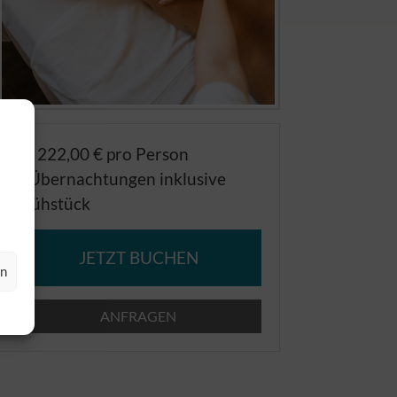
ab 222,00 € pro Person
2 Übernachtungen inklusive
Frühstück
JETZT BUCHEN
en
ANFRAGEN