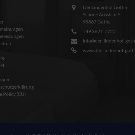
Der Lindenhof Gotha
e
Schöne Aussicht 5
er
99867 Gotha
meinungen
+49 3621-7720
celeistungen
info@der-lindenhof-goth
eiten
www.der-lindenhof-goth
ere
kt
essum
schutzerklärung
e Policy (EU)