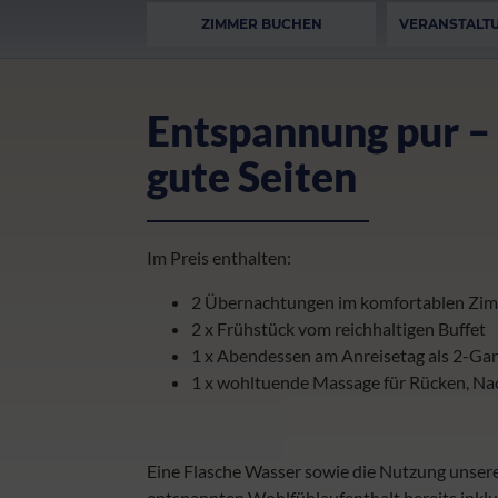
ZIMMER BUCHEN
VERANSTALT
Entspannung pur – 
gute Seiten
Im Preis enthalten:
2 Übernachtungen im komfortablen Zi
2 x Frühstück vom reichhaltigen Buffet
1 x Abendessen am Anreisetag als 2-G
1 x wohltuende Massage für Rücken, Na
Eine Flasche Wasser sowie die Nutzung unsere
entspannten Wohlfühlaufenthalt bereits inklu