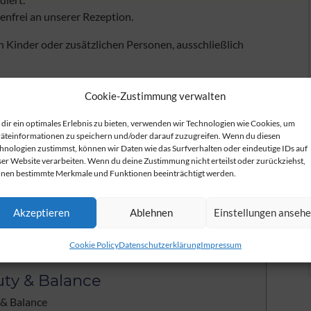
nfrei an unserer Rezeption.
 Kinder oder zusätzlichen Personen, ausschließlich
Cookie-Zustimmung verwalten
dir ein optimales Erlebnis zu bieten, verwenden wir Technologien wie Cookies, um
äteinformationen zu speichern und/oder darauf zuzugreifen. Wenn du diesen
hnologien zustimmst, können wir Daten wie das Surfverhalten oder eindeutige IDs auf
ser Website verarbeiten. Wenn du deine Zustimmung nicht erteilst oder zurückziehst,
tungen in unserem
nen bestimmte Merkmale und Funktionen beeinträchtigt werden.
e Bereich
Akzeptieren
Ablehnen
Einstellungen anseh
Cookie Policy
Datenschutzerklärung
Impressum
ty & Balance
 & Balance