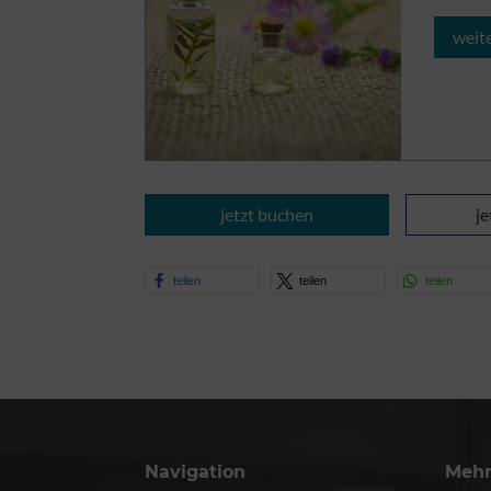
weit
jetzt buchen
j
teilen
teilen
teilen
Navigation
Meh