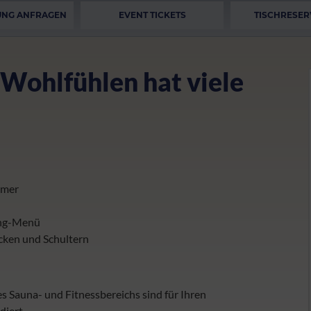
UNG ANFRAGEN
EVENT TICKETS
TISCHRESER
Wohlfühlen hat viele
mmer
ang-Menü
cken und Schultern
s Sauna- und Fitnessbereichs sind für Ihren
diert.