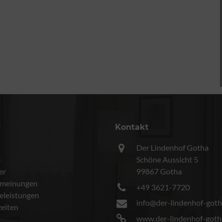
r
Kontakt
Der Lindenhof Gotha
e
Schöne Aussicht 5
er
99867 Gotha
meinungen
+49 3621-7720
celeistungen
info@der-lindenhof-goth
eiten
www.der-lindenhof-goth