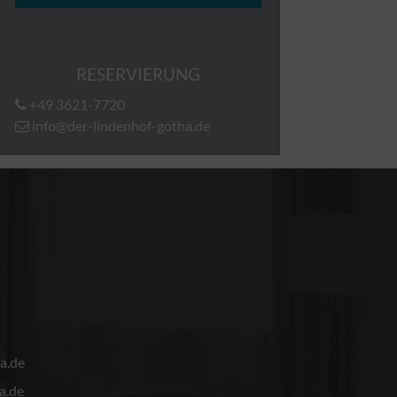
RESERVIERUNG
+49 3621-7720
info@der-lindenhof-gotha.de
a.de
a.de