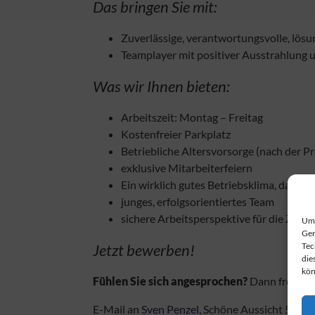
Das bringen Sie mit:
Zuverlässige, verantwortungsvolle, lösu
Teamplayer mit positiver Ausstrahlung 
Was wir Ihnen bieten:
Arbeitszeit: Montag – Freitag
Kostenfreier Parkplatz
Betriebliche Altersvorsorge (nach der Pr
exklusive Mitarbeiterfeiern
Ein wirklich gutes Betriebsklima, da wir
junges, erfolgsorientiertes Team
sichere Arbeitsperspektive für die Zuku
Um 
Ger
Jetzt bewerben!
Tec
die
kön
Fühlen Sie sich angesprochen?
Dann freuen w
E-Mail an
Sven Penzel
, Schöne Aussicht 5, 99