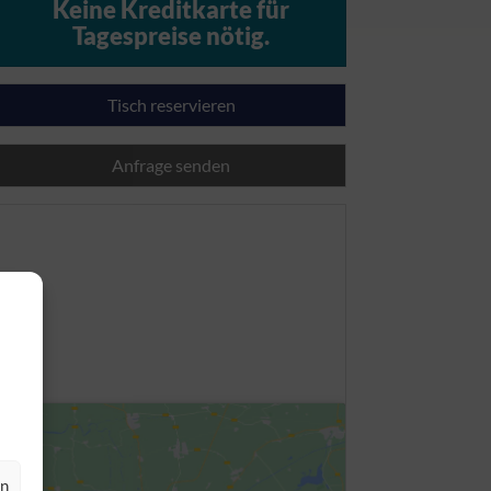
Keine Kreditkarte für
Tagespreise nötig.
Tisch reservieren
Anfrage senden
en