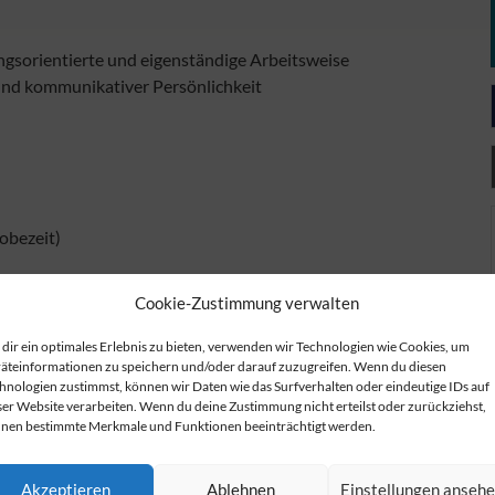
ngsorientierte und eigenständige Arbeitsweise
und kommunikativer Persönlichkeit
obezeit)
 es vorleben aber auch von allen Kollegen einfordern
Cookie-Zustimmung verwalten
nft
dir ein optimales Erlebnis zu bieten, verwenden wir Technologien wie Cookies, um
äteinformationen zu speichern und/oder darauf zuzugreifen. Wenn du diesen
hnologien zustimmst, können wir Daten wie das Surfverhalten oder eindeutige IDs auf
ser Website verarbeiten. Wenn du deine Zustimmung nicht erteilst oder zurückziehst,
nen bestimmte Merkmale und Funktionen beeinträchtigt werden.
ir uns über Ihre Bewerbung – gern direkt per E-Mail.
867 Gotha. Telefon 03621 772 0
Akzeptieren
Ablehnen
Einstellungen anseh