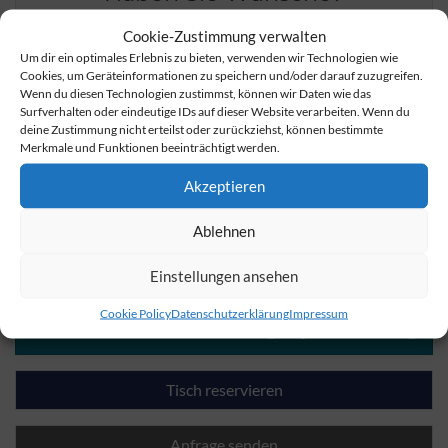
Cookie-Zustimmung verwalten
+49 3621-7720
Um dir ein optimales Erlebnis zu bieten, verwenden wir Technologien wie
Cookies, um Geräteinformationen zu speichern und/oder darauf zuzugreifen.
info@der-lindenhof-gotha.de
Wenn du diesen Technologien zustimmst, können wir Daten wie das
Surfverhalten oder eindeutige IDs auf dieser Website verarbeiten. Wenn du
deine Zustimmung nicht erteilst oder zurückziehst, können bestimmte
Merkmale und Funktionen beeinträchtigt werden.
Preise prüfen und
Akzeptieren
online Zimmer buchen
Ablehnen
Hier buchen Sie die besten Preise.
Garantiert.
Einstellungen ansehen
Buchung mit Vertrauen:
Cookie Policy
Datenschutzerklärung
Impressum
Keine Kreditkarte für Tagespreise nötig.
Tisch reservieren
Anfrage senden