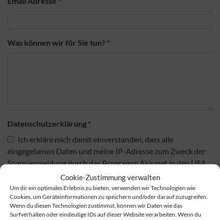
Email Adresse
*
Was können wir für Sie tun?
*
Datenschutzerklärung
*
Ich erkläre mich damit einverstanden, dass alle
eingegebenen Daten und meine IP-Adresse zum Zweck der
Spamvermeidung durch das Programm Akismet in den USA
überprüft und gespeichert werden. Weiterhin werden die
Cookie-Zustimmung verwalten
eingegebenen Daten genutzt, um Kontakt mit mir
Um dir ein optimales Erlebnis zu bieten, verwenden wir Technologien wie
Cookies, um Geräteinformationen zu speichern und/oder darauf zuzugreifen.
aufzunehmen.
Wenn du diesen Technologien zustimmst, können wir Daten wie das
Surfverhalten oder eindeutige IDs auf dieser Website verarbeiten. Wenn du